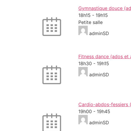
Gymnastique douce (ado
18h15
-
19h15
Petite salle
adminSD
Fitness dance (ados et 
18h30
-
19h15
adminSD
Cardio-abdos-fessiers (
19h00
-
19h45
adminSD