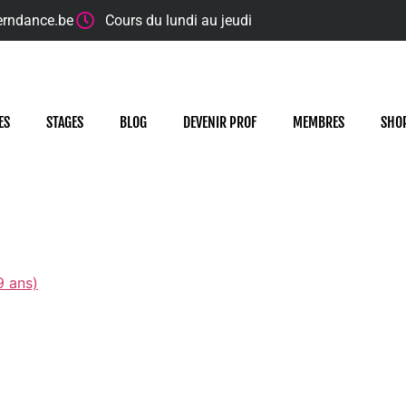
erndance.be
Cours du lundi au jeudi
ES
STAGES
BLOG
DEVENIR PROF
MEMBRES
SHO
9 ans)