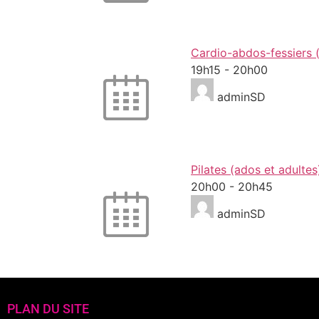
Cardio-abdos-fessiers (
19h15
-
20h00
adminSD
Pilates (ados et adultes
20h00
-
20h45
adminSD
PLAN DU SITE