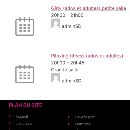
Girly (ados et adultes) petite salle
20h00
-
21h00
adminSD
Piloxing fitness (ados et adultes)
20h00
-
20h45
Grande salle
adminSD
PLAN DU SITE
Accueil
Devenir prof
Les cours
Membres