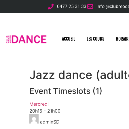
0477 25 31 33
info @clubmod
ACCUEIL
LES COURS
HORAIR
Jazz dance (adult
Event Timeslots (1)
Mercredi
20h15
-
21h00
adminSD