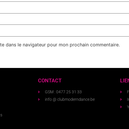
te dans le navigateur pour mon prochain commentaire.
CONTACT
LIE
GSM : 0477 25 31 33
info @ clubmoderndance.be
ns