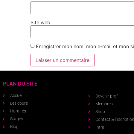
Site web
Enregistrer mon nom, mon e-mail et mon si
PLAN DU SITE
Accueil
Devenir prof
Les cours
Membres
Horaires
Shop
Stages
Contact & inscriptio
Blog
Intra