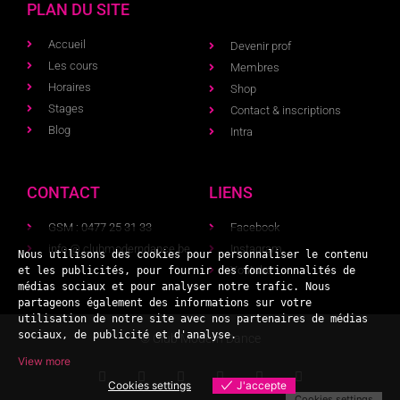
PLAN DU SITE
Accueil
Devenir prof
Les cours
Membres
Horaires
Shop
Stages
Contact & inscriptions
Blog
Intra
CONTACT
LIENS
GSM : 0477 25 31 33
Facebook
info @ clubmoderndance.be
Instagram
Nous utilisons des cookies pour personnaliser le contenu 
Youtube
et les publicités, pour fournir des fonctionnalités de 
médias sociaux et pour analyser notre trafic. Nous 
partageons également des informations sur votre 
utilisation de notre site avec nos partenaires de médias 
sociaux, de publicité et d'analyse.
© Club Modern Dance
View more
Cookies settings
J'accepte
Cookies settings