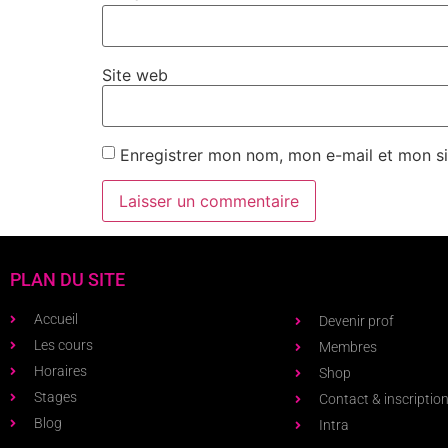
Site web
Enregistrer mon nom, mon e-mail et mon si
PLAN DU SITE
Accueil
Devenir prof
Les cours
Membres
Horaires
Shop
Stages
Contact & inscriptio
Blog
Intra