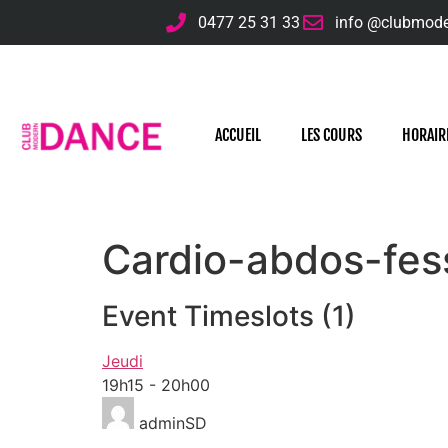
0477 25 31 33
info @clubmod
ACCUEIL
LES COURS
HORAIR
Cardio-abdos-fess
Event Timeslots (1)
Jeudi
19h15
-
20h00
adminSD