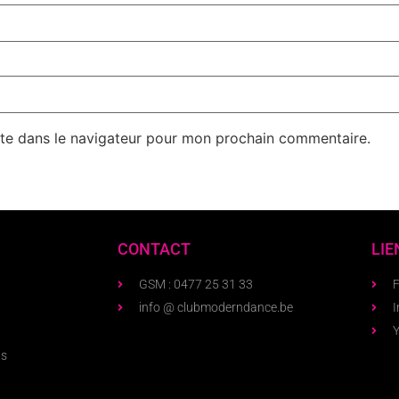
te dans le navigateur pour mon prochain commentaire.
CONTACT
LIE
GSM : 0477 25 31 33
info @ clubmoderndance.be
ns